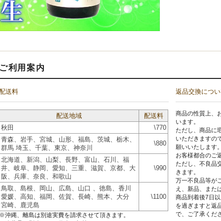
ご利用案内
配送料
返品交換につい
商品の性質上、
配送地域
配送料
います。
秋田
\770
ただし、商品に
いただきますの
青森、岩手、宮城、山形、福島、茨城、栃木、
\880
願いいたします
群馬 埼玉、千葉、東京、神奈川
お客様都合のご
北海道、新潟、山梨、長野、富山、石川、福
ただし、不良品
井、岐阜、静岡、愛知、三重、滋賀、京都、大
\990
きます。
阪、兵庫、奈良、和歌山
万一不良品等が
鳥取、島根、岡山、広島、山口 、徳島、香川
え、新品、また
愛媛、高知、福岡、佐賀、長崎、熊本、大分
\1100
商品到着後7日
宮崎、鹿児島
を過ぎますと返
で、ご了承くだ
※沖縄、離島は別途実費を請求させて頂きます。