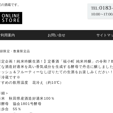
沢の酒蔵です。
ご利用案内
お問い合せ
サイトマ
P
季節限定・数量限定品
限定企画！純米吟醸生酒！】定番酒「福小町 純米吟醸」の令和７
質な酒造好適米を高い香気成分を生成する酵母で丹念に醸しまし
レッシュ＆フルーティーなしぼりたての生酒をお楽しみください
要冷蔵です※
すすめの飲用温度 花冷え（約10℃）
詳細＞
料米 秋田県産酒造好適米100％
用酵母 協会1801号酵母
米歩合 55％