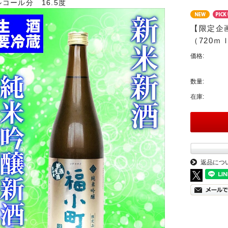
ルコール分 16.5度
【限定企
（720ｍ
価格:
数量:
在庫:
返品につ