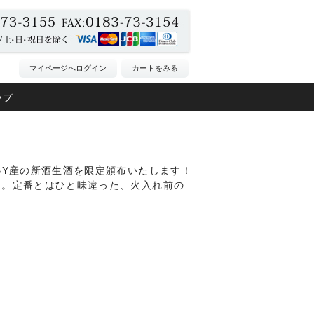
マイページへログイン
カートをみる
ップ
BY産の新酒生酒を限定頒布いたします！
た。定番とはひと味違った、火入れ前の
！