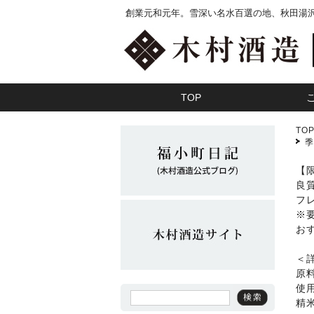
創業元和元年。雪深い名水百選の地、秋田湯
TOP
TO
【
良
フ
※
お
＜
原
使
精