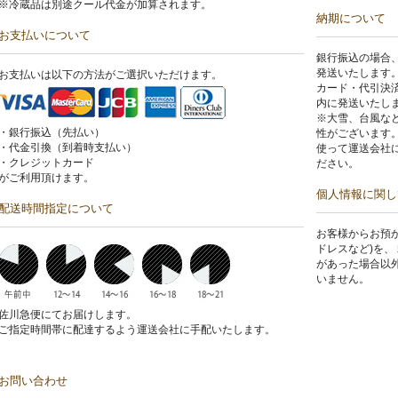
※冷蔵品は別途クール代金が加算されます。
納期について
お支払いについて
銀行振込の場合
発送いたします
お支払いは以下の方法がご選択いただけます。
カード・代引決
内に発送いたし
※大雪、台風な
・銀行振込（先払い）
性がございます
・代金引換（到着時支払い）
使って運送会社
・クレジットカード
ださい。
がご利用頂けます。
個人情報に関し
配送時間指定について
お客様からお預
ドレスなど)を、
があった場合以
いません。
佐川急便にてお届けします。
ご指定時間帯に配達するよう運送会社に手配いたします。
お問い合わせ