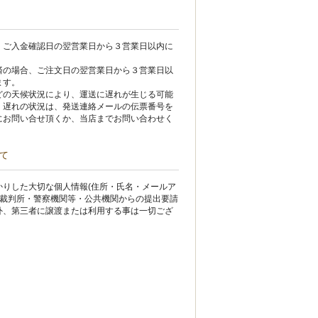
、ご入金確認日の翌営業日から３営業日以内に
。
済の場合、ご注文日の翌営業日から３営業日以
ます。
どの天候状況により、運送に遅れが生じる可能
。遅れの状況は、発送連絡メールの伝票番号を
にお問い合せ頂くか、当店までお問い合わせく
て
かりした大切な個人情報(住所・氏名・メールア
 裁判所・警察機関等・公共機関からの提出要請
外、第三者に譲渡または利用する事は一切ござ