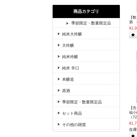
商品カテゴリ
【数
酒 
季節限定・数量限定品
¥1,9
純米大吟醸
大吟醸
純米吟醸
純米 辛口
本醸造
原酒
季節限定・数量限定品
【売
福小
セット商品
（7
¥1,7
その他の雑貨
在庫