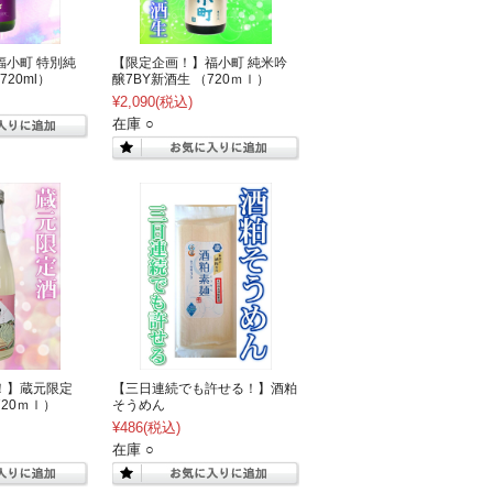
福小町 特別純
【限定企画！】福小町 純米吟
720ml）
醸7BY新酒生 （720ｍｌ）
¥2,090
(税込)
在庫 ○
免！】蔵元限定
【三日連続でも許せる！】酒粕
720ｍｌ）
そうめん
¥486
(税込)
在庫 ○