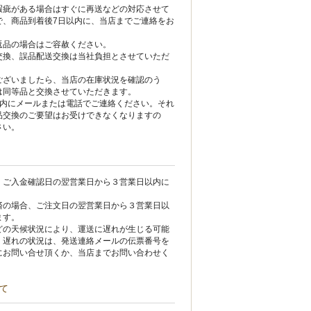
瑕疵がある場合はすぐに再送などの対応させて
で、商品到着後7日以内に、当店までご連絡をお
。
返品の場合はご容赦ください。
交換、誤品配送交換は当社負担とさせていただ
ございましたら、当店の在庫状況を確認のう
は同等品と交換させていただきます。
以内にメールまたは電話でご連絡ください。それ
品交換のご要望はお受けできなくなりますの
さい。
、ご入金確認日の翌営業日から３営業日以内に
。
済の場合、ご注文日の翌営業日から３営業日以
ます。
どの天候状況により、運送に遅れが生じる可能
。遅れの状況は、発送連絡メールの伝票番号を
にお問い合せ頂くか、当店までお問い合わせく
て