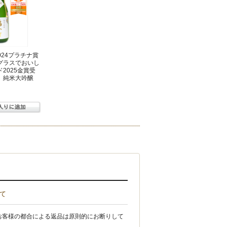
r2024プラチナ賞
グラスでおいし
2025金賞受
町 純米大吟醸
）
て
お客様の都合による返品は原則的にお断りして