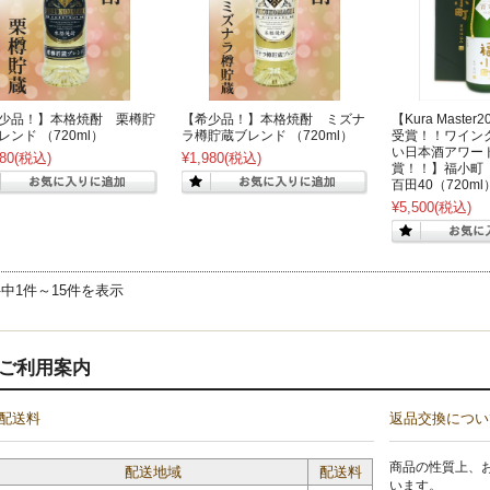
少品！】本格焼酎 栗樽貯
【希少品！】本格焼酎 ミズナ
【Kura Maste
レンド （720ml）
ラ樽貯蔵ブレンド （720ml）
受賞！！ワイン
い日本酒アワード
80
(税込)
¥1,980
(税込)
賞！！】福小
百田40（720ml
¥5,500
(税込)
件中1件～15件を表示
ご利用案内
配送料
返品交換につい
商品の性質上、
配送地域
配送料
います。