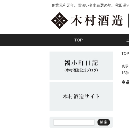
創業元和元年。雪深い名水百選の地、秋田湯
TOP
TO
表示
15
商