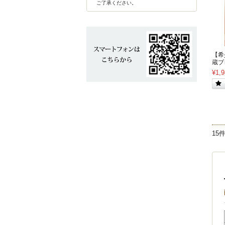
ご了承ください。
【希
蔵ブ
¥1,9
15