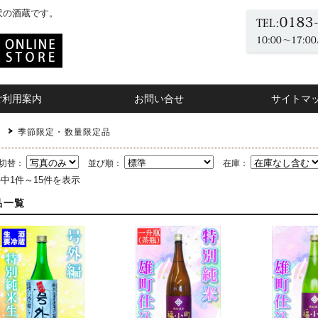
沢の酒蔵です。
ご利用案内
お問い合せ
サイトマ
P
季節限定・数量限定品
切替：
並び順：
在庫：
件中1件～15件を表示
品一覧