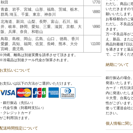
秋田
\770
ただし、商品に
いただきますの
青森、岩手、宮城、山形、福島、茨城、栃木、
\880
願いいたします
群馬 埼玉、千葉、東京、神奈川
お客様都合のご
北海道、新潟、山梨、長野、富山、石川、福
ただし、不良品
井、岐阜、静岡、愛知、三重、滋賀、京都、大
\990
きます。
阪、兵庫、奈良、和歌山
万一不良品等が
鳥取、島根、岡山、広島、山口 、徳島、香川
え、新品、また
愛媛、高知、福岡、佐賀、長崎、熊本、大分
\1100
商品到着後7日
宮崎、鹿児島
を過ぎますと返
で、ご了承くだ
※沖縄、離島は別途実費を請求させて頂きます。
※冷蔵品は別途クール代金が加算されます。
納期について
お支払いについて
銀行振込の場合
発送いたします
お支払いは以下の方法がご選択いただけます。
カード・代引決
内に発送いたし
※大雪、台風な
・銀行振込（先払い）
性がございます
・代金引換（到着時支払い）
使って運送会社
・クレジットカード
ださい。
がご利用頂けます。
個人情報に関し
配送時間指定について