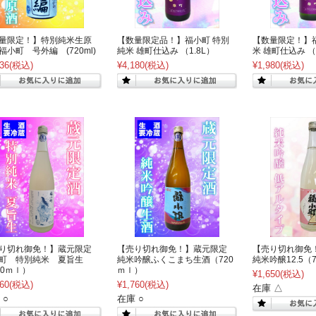
量限定！】特別純米生原
【数量限定品！】福小町 特別
【数量限定！】
福小町 号外編 (720ml)
純米 雄町仕込み （1.8L）
米 雄町仕込み （
36
(税込)
¥4,180
(税込)
¥1,980
(税込)
り切れ御免！】蔵元限定
【売り切れ御免！】蔵元限定
【売り切れ御
町 特別純米 夏旨生
純米吟醸ふくこまち生酒（720
純米吟醸12.5（
20ｍｌ）
ｍｌ）
¥1,650
(税込)
60
(税込)
¥1,760
(税込)
在庫 △
 ○
在庫 ○