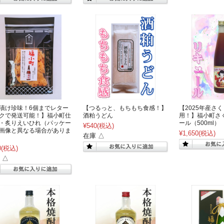
漬け珍味！6個までレター
【つるっと、もちもち食感！】
【2025年産さ
クで発送可能！】福小町仕
酒粕うどん
用！】福小町さ
・炙りえいひれ（パッケー
ール（500ml）
¥540
(税込)
画像と異なる場合がありま
¥1,650
(税込)
在庫 △
0
(税込)
 △